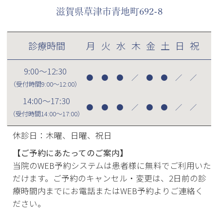
滋賀県草津市青地町692-8
診療時間
月
火
水
木
金
土
日
祝
9:00～12:30
●
●
●
／
●
●
／
／
（受付時間
9:00～12:00
）
14:00～17:30
●
●
●
／
●
●
／
／
（受付時間
14:00～17:00
）
休診日：木曜、日曜、祝日
【ご予約にあたってのご案内】
当院のWEB予約システムは患者様に無料でご利用いた
だけます。ご予約のキャンセル・変更は、2日前の診
療時間内までにお電話またはWEB予約よりご連絡く
ださい。