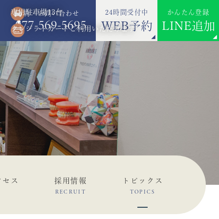
専用駐車場13台
24時間受付中
かんたん登録
ご予約・お問い合わせ
077-569-5695
WEB予約
LINE追加
クレジットカードご利用いただけます
クセス
採用情報
トピックス
RECRUIT
TOPICS