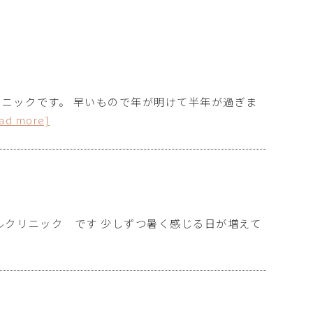
ニックです。 早いもので年が明けて半年が過ぎま
ead more]
ルクリニック です 少しずつ暑く感じる日が増えて