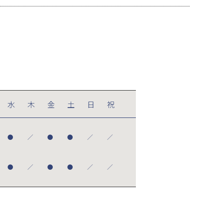
水
木
金
土
日
祝
●
／
●
●
／
／
●
／
●
●
／
／