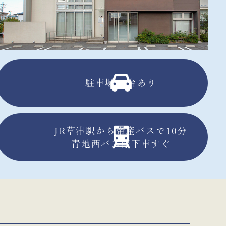
駐車場13台あり
JR草津駅から帝産バスで10分
青地西バス停下車すぐ