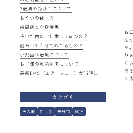
3歳頃の受け口について
おやつの食べ方
歯周病と全身疾患
お
抜いた歯のむし歯って育つの？
ん
歯石って自分で取れるもの？
た
小児歯科治療について
り
く
お子様の乳歯抜歯について
あ
最新EMS（エアーフロー）が当院にやってきました！
く患
カテゴリ
その他
むし歯
未分類
矯正