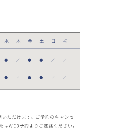
水
木
金
土
日
祝
●
／
●
●
／
／
●
／
●
●
／
／
用いただけます。ご予約のキャンセ
たはWEB予約よりご連絡ください。