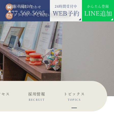
専用駐車場13台
24時間受付中
かんたん登録
ご予約・お問い合わせ
077-569-5695
WEB予約
LINE追加
クレジットカードご利用いただけます
クセス
採用情報
トピックス
RECRUIT
TOPICS