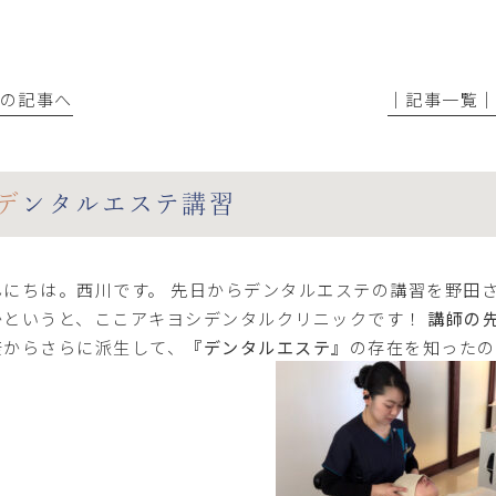
前の記事へ
│記事一覧
デンタルエステ講習
んにちは。西川です。 先日からデンタルエステの講習を野田
かというと、ここアキヨシデンタルクリニックです！
講師の
康からさらに派生して、
『デンタルエステ』
の存在を知ったの