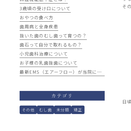
そ
3歳頃の受け口について
おやつの食べ方
歯周病と全身疾患
抜いた歯のむし歯って育つの？
歯石って自分で取れるもの？
小児歯科治療について
お子様の乳歯抜歯について
最新EMS（エアーフロー）が当院にやってきました！
カテゴリ
日
その他
むし歯
未分類
矯正