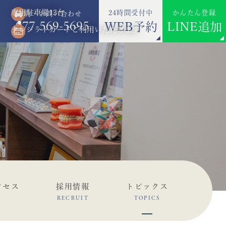
専用駐車場13台
24時間受付中
かんたん登録
ご予約・お問い合わせ
077-569-5695
WEB予約
LINE追加
クレジットカードご利用いただけます
クセス
採用情報
トピックス
RECRUIT
TOPICS