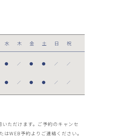
水
木
金
土
日
祝
●
／
●
●
／
／
●
／
●
●
／
／
用いただけます。ご予約のキャンセ
たはWEB予約よりご連絡ください。