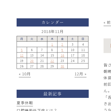
« 
カレンダー
2018年11月
月
火
水
木
金
土
日
1
2
3
4
5
6
7
8
9
10
11
12
13
14
15
16
17
18
19
20
21
22
23
24
25
皆
26
27
28
29
30
朝
« 10月
12月 »
体
前
ん
最新記事
「
夏季休暇
き
う
口腔機能低下症とは？