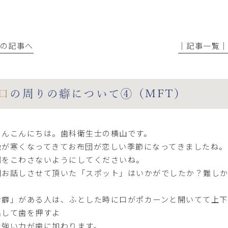
前の記事へ
│記事一覧
口の周りの癖について④（MFT）
さんこんにちは。歯科衛生士の横山です。
晩が寒くなってきてお布団が恋しい季節になってきましたね。
調をこわさないようにしてくださいね。
回お話しさせて頂いた「スポット」はいかがでしたか？難し
。
舌癖」がある人は、ふとした時に口がポカーンと開いてて上下
出して歯を押すよ
な強い力が歯に加わります。