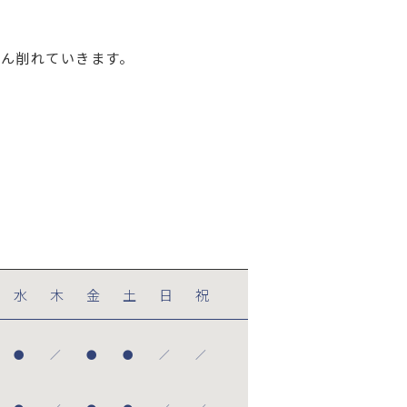
ん削れていきます。
水
木
金
土
日
祝
●
／
●
●
／
／