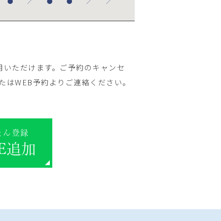
●
／
●
●
／
／
用いただけます。ご予約のキャンセ
たはWEB予約よりご連絡ください。
たん登録
NE追加