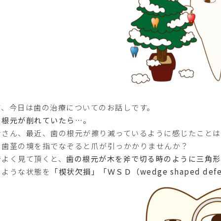
て、今日は歯の治療についてのお話しです。
の根元が削れていたら…。
なさん、最近、歯の根元が擦り減っているように感じたこと
と歯茎の境を指でなぞると爪が引っかかりませんか？
でよく見て頂くと、
歯の根元が木を斧で切る時のように三角形
のような状態を
「楔状欠損」「ＷＳＤ（wedge shaped defe