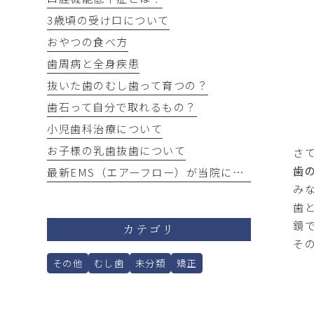
3歳頃の受け口について
おやつの食べ方
歯周病と全身疾患
抜いた歯のむし歯って育つの？
歯石って自分で取れるもの？
小児歯科治療について
お子様の乳歯抜歯について
さ
歯
最新EMS（エアーフロー）が当院にやってきました！
み
歯
鏡
カテゴリ
そ
その他
むし歯
未分類
矯正