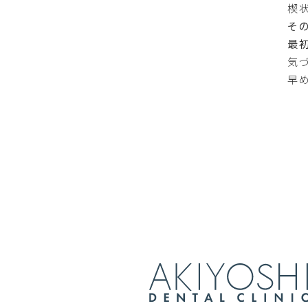
楔
そ
最
気
早