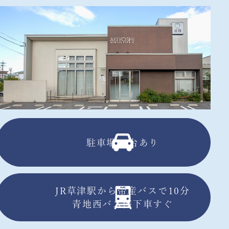
駐車場13台あり
JR草津駅から帝産バスで10分
青地西バス停下車すぐ