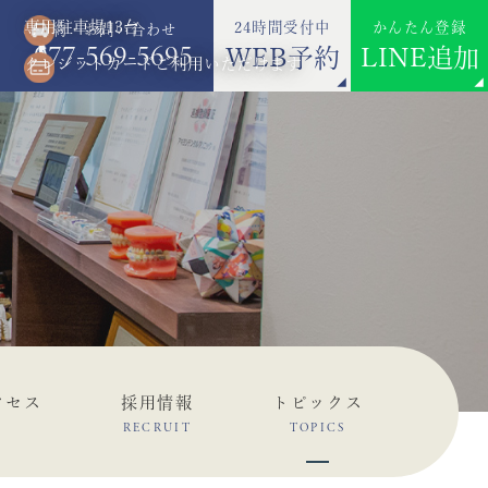
専用駐車場13台
24時間受付中
かんたん登録
ご予約・お問い合わせ
077-569-5695
WEB予約
LINE追加
クレジットカードご利用いただけます
クセス
採用情報
トピックス
RECRUIT
TOPICS