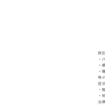
原
・
・
・
等
症
・
・
治