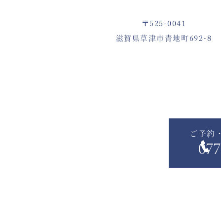
〒525-0041
滋賀県草津市青地町692-8
ご予約
077