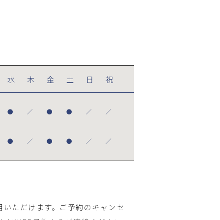
水
木
金
土
日
祝
●
／
●
●
／
／
●
／
●
●
／
／
用いただけます。ご予約のキャンセ