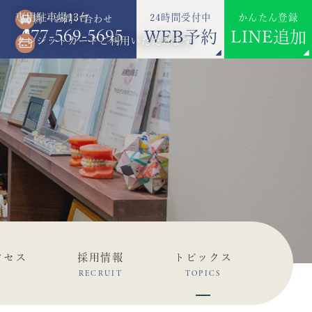
専用駐車場13台
24時間受付中
かんたん登録
ご予約・お問い合わせ
077-569-5695
WEB予約
LINE追加
クレジットカードご利用いただけます
クセス
採用情報
トピックス
RECRUIT
TOPICS