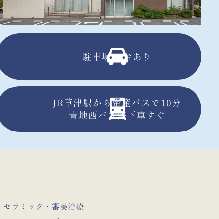
駐車場13台あり
JR草津駅から帝産バスで10分
青地西バス停下車すぐ
セラミック・審美治療