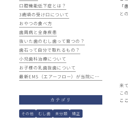
口腔機能低下症とは？
「
と
3歳頃の受け口について
おやつの食べ方
歯周病と全身疾患
抜いた歯のむし歯って育つの？
歯石って自分で取れるもの？
小児歯科治療について
お子様の乳歯抜歯について
最新EMS（エアーフロー）が当院にやってきました！
来
こ
こ
カテゴリ
その他
むし歯
未分類
矯正