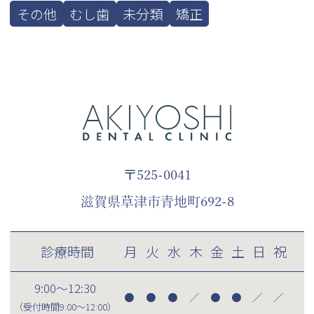
その他
むし歯
未分類
矯正
〒525-0041
滋賀県草津市青地町692-8
診療時間
月
火
水
木
金
土
日
祝
9:00～12:30
●
●
●
／
●
●
／
／
（受付時間
9:00～12:00
）