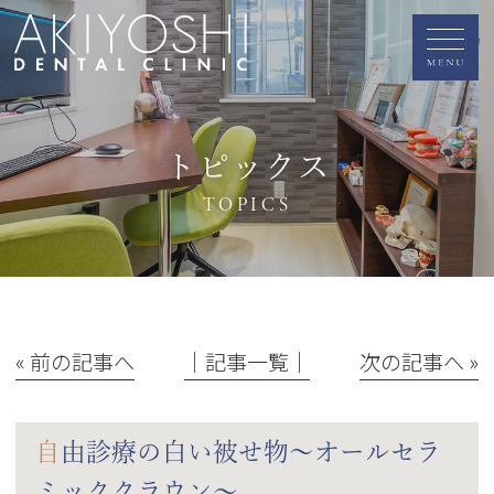
トピックス
TOPICS
« 前の記事へ
│記事一覧│
次の記事へ »
自由診療の白い被せ物～オールセラ
ミッククラウン～