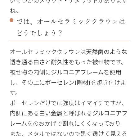
いくつかのメリット・デメリットがあります
ね。
では、オールセラミッククラウンは
どうでしょう？
オールセラミッククラウンは
天然歯のような
透き通る白さ
と
耐久性
をもった被せ物です。
被せ物の内側に
ジルコニアフレーム
を使用
し、その上に
ポーセレン(陶材)
を焼き付けま
す。
ポーセレンだけでは強度はイマイチですが、
内側にある
白い金属
と呼ばれる
ジルコニアフ
レーム
をのおかげで割れにくくなっており
また、メタルではないので黒く透けて見える