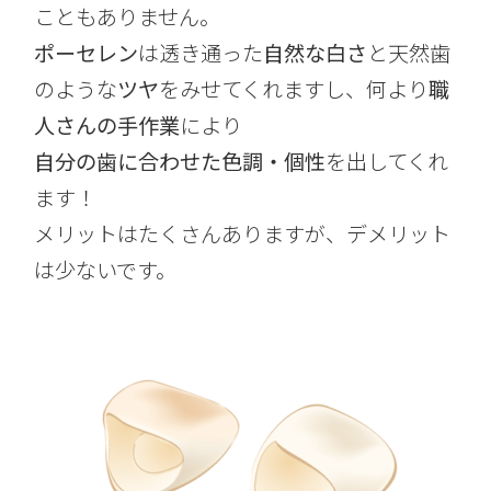
こともありません。
ポーセレン
は透き通った
自然な白さ
と天然歯
のような
ツヤ
をみせてくれますし、何より
職
人さんの手作業
により
自分の歯に合わせた色調・個性
を出してくれ
ます！
メリットはたくさんありますが、デメリット
は少ないです。