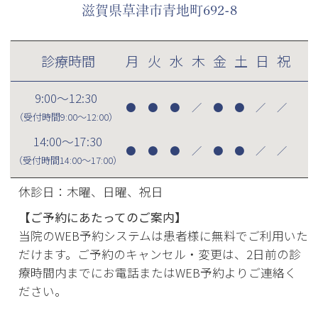
滋賀県草津市青地町692-8
診療時間
月
火
水
木
金
土
日
祝
9:00～12:30
●
●
●
／
●
●
／
／
（受付時間
9:00～12:00
）
14:00～17:30
●
●
●
／
●
●
／
／
（受付時間
14:00～17:00
）
休診日：木曜、日曜、祝日
【ご予約にあたってのご案内】
当院のWEB予約システムは患者様に無料でご利用いた
だけます。ご予約のキャンセル・変更は、2日前の診
療時間内までにお電話またはWEB予約よりご連絡く
ださい。