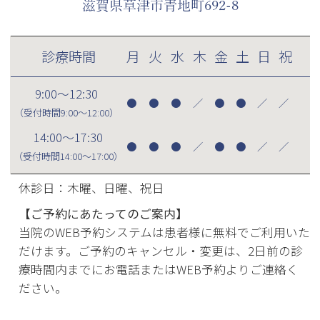
滋賀県草津市青地町692-8
診療時間
月
火
水
木
金
土
日
祝
9:00～12:30
●
●
●
／
●
●
／
／
（受付時間
9:00～12:00
）
14:00～17:30
●
●
●
／
●
●
／
／
（受付時間
14:00～17:00
）
休診日：木曜、日曜、祝日
【ご予約にあたってのご案内】
当院のWEB予約システムは患者様に無料でご利用いた
だけます。ご予約のキャンセル・変更は、2日前の診
療時間内までにお電話またはWEB予約よりご連絡く
ださい。