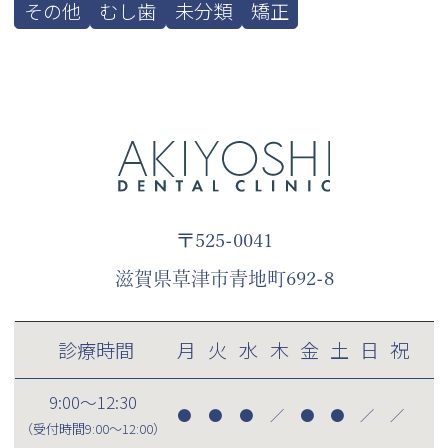
その他
むし歯
未分類
矯正
〒525-0041
滋賀県草津市青地町692-8
診療時間
月
火
水
木
金
土
日
祝
9:00～12:30
●
●
●
／
●
●
／
／
（受付時間
9:00～12:00
）