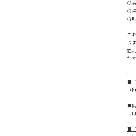
◎
◎
◎
こ
つ
歯
だ
===
■
→
h
■
→
h
■