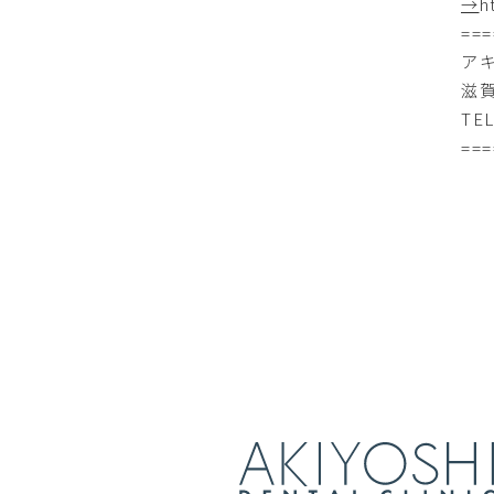
→
h
===
ア
滋賀
TEL
===