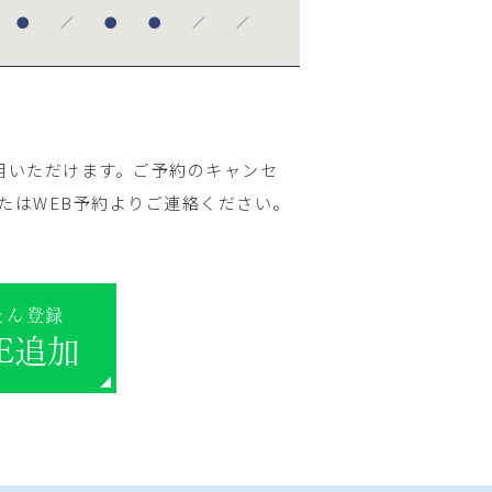
●
／
●
●
／
／
用いただけます。ご予約のキャンセ
たはWEB予約よりご連絡ください。
たん登録
NE追加