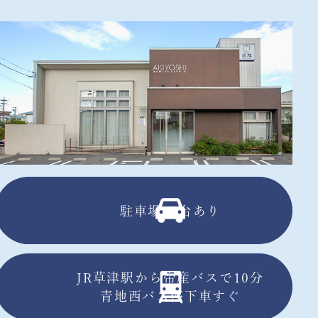
駐車場13台あり
JR草津駅から帝産バスで10分
青地西バス停下車すぐ