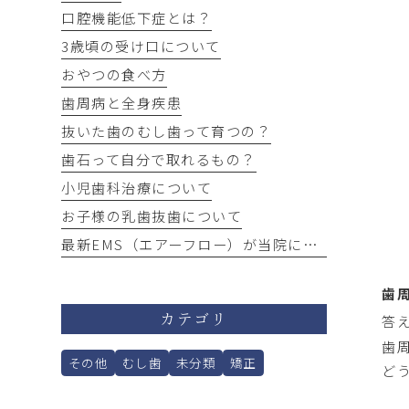
口腔機能低下症とは？
3歳頃の受け口について
おやつの食べ方
歯周病と全身疾患
抜いた歯のむし歯って育つの？
歯石って自分で取れるもの？
小児歯科治療について
お子様の乳歯抜歯について
最新EMS（エアーフロー）が当院にやってきました！
歯
答
カテゴリ
歯
その他
むし歯
未分類
矯正
ど