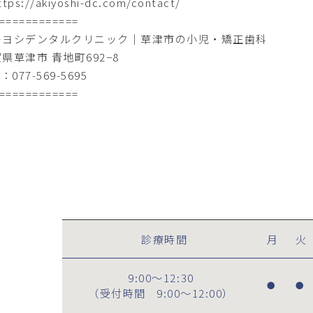
ttps://akiyoshi-dc.com/contact/
============
キヨシデンタルクリニック｜草津市の小児・矯正歯科
県草津市 青地町692−8
：077-569-5695
============
診療時間
月
火
9:00～12:30
●
●
（受付時間
9:00～12:00
）