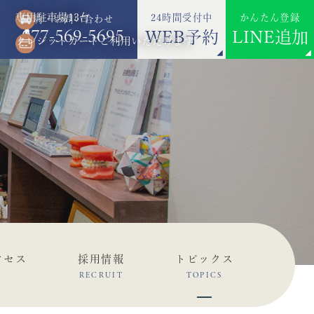
専用駐車場13台
24時間受付中
かんたん登録
ご予約・お問い合わせ
077-569-5695
WEB予約
LINE追加
クレジットカードご利用いただけます
クセス
採用情報
トピックス
RECRUIT
TOPICS