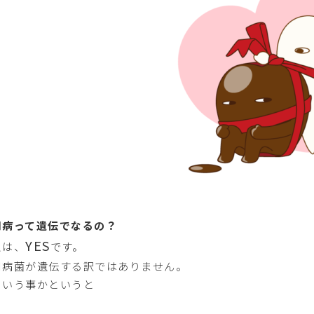
周病って遺伝でなるの？
YES
えは、
です。
周病菌が遺伝する訳ではありません。
ういう事かというと