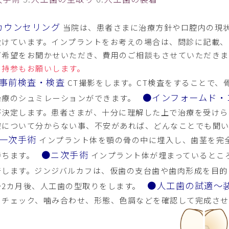
カウンセリング
当院は、患者さまに治療方針や口腔内の現
設けています。インプラントをお考えの場合は、問診に記載、
ご希望をお聞かせいただき、費用のご相談もさせていただき
の持参もお願いします。
事前検査・検査
CT撮影をします。CT検査をすることで、
●インフォームド・
治療のシュミレーションができます。
が決定します。患者さまが、十分に理解した上で治療を受けら
療について分からない事、不安があれば、どんなことでも聞
一次手術
インプラント体を顎の骨の中に埋入し、歯茎を完全
●ニ次手術
待ちます。
インプラント体が埋まっているとこ
着します。ジンジバルカフは、仮歯の支台歯や歯肉形成を目
●人工歯の試適～
～2カ月後、人工歯の型取りをします。
トチェック、噛み合わせ、形態、色調などを確認して完成させ