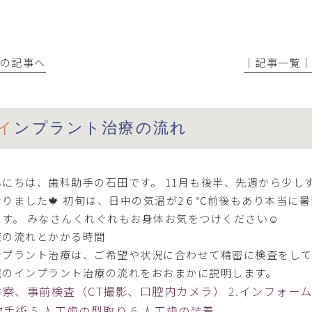
前の記事へ
│記事一覧
インプラント治療の流れ
んにちは、歯科助手の石田です。 11月も後半、先週から少
なりました🍁 初旬は、日中の気温が2６℃前後もあり本当に
ます。 みなさんくれぐれもお身体お気をつけください☺
療の流れとかかる時間
ンプラント治療は、ご希望や状況に合わせて精密に検査をして
院のインプラント治療の流れをおおまかに説明します。
診察、事前検査（CT撮影、口腔内カメラ）
2.
インフォーム
次手術
5.
人工歯の型取り
6.
人工歯の装着