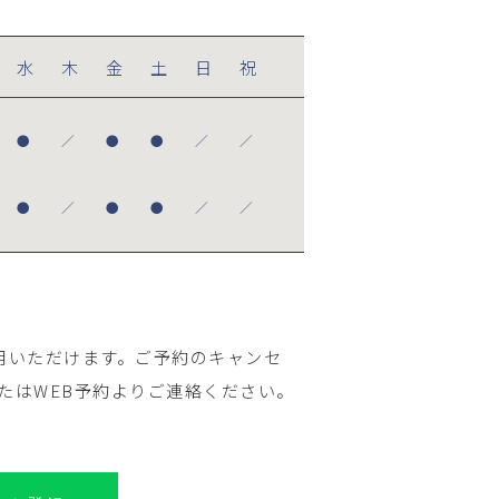
水
木
金
土
日
祝
●
／
●
●
／
／
●
／
●
●
／
／
用いただけます。ご予約のキャンセ
たはWEB予約よりご連絡ください。