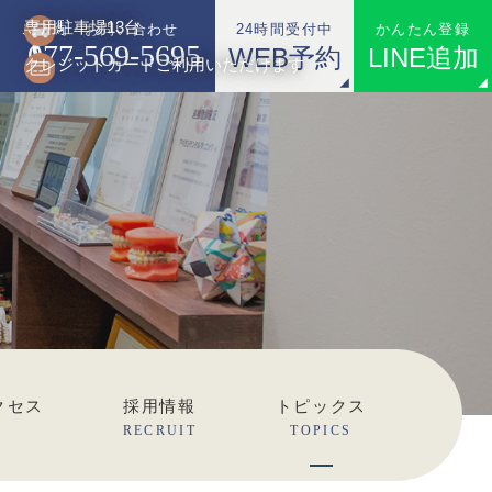
専用駐車場13台
24時間受付中
かんたん登録
ご予約・お問い合わせ
077-569-5695
WEB予約
LINE追加
クレジットカードご利用いただけます
クセス
採用情報
トピックス
RECRUIT
TOPICS