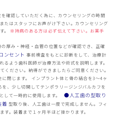
状を確認していただく為に、カウンセリングの時間
またはスタッフにお声がけ下さい。カウンセリング
ます。
※持病のある方は必ず伝えて下さい。お薬手
骨の厚み・神経・血管の位置などが確認でき、正確
コンセント
事前検査をもとに診断をして、治療計
れるよう歯科医師が治療方法や術式を説明します。
いてください。納得ができましたらご同意ください。
に閉じます。 インプラント体と骨の結合を3～4ヶ
ろを、少し切開してテンポラリージンジバルカフを
●人工歯の型取り
的として一時的に使用します。
装着
型取り後、人工歯は一度で完成しません。フィ
ます。装着まで１ヶ月半ほど掛かります。