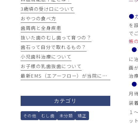
3歳頃の受け口について
●
おやつの食べ方
を
歯周病と全身疾患
で
抜いた歯のむし歯って育つの？
帳
歯石って自分で取れるもの？
●
小児歯科治療について
に
お子様の乳歯抜歯について
画
治
最新EMS（エアーフロー）が当院にやってきました！
●
月
カテゴリ
装
１
その他
むし歯
未分類
矯正
ッ