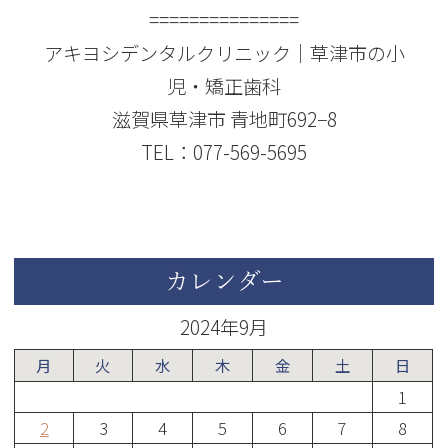
===============
アキヨシデンタルクリニック｜草津市の小
児・矯正歯科
滋賀県草津市 青地町692−8
TEL：077-569-5695
カレンダー
2024年9月
月
火
水
木
金
土
日
1
2
3
4
5
6
7
8