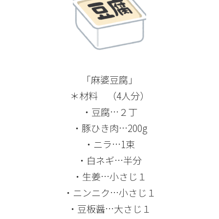
「麻婆豆腐」
＊材料 （4人分）
・豆腐…２丁
・豚ひき肉…200g
・ニラ…1束
・白ネギ…半分
・生姜…小さじ１
・ニンニク…小さじ１
・豆板醤…大さじ１