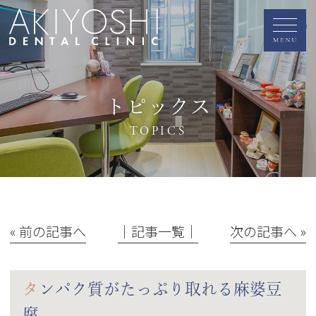
トピックス
TOPICS
« 前の記事へ
│記事一覧│
次の記事へ »
タンパク質がたっぷり取れる麻婆豆
腐