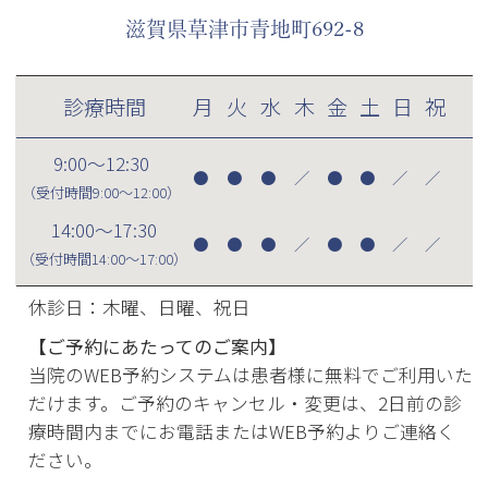
滋賀県草津市青地町692-8
診療時間
月
火
水
木
金
土
日
祝
9:00～12:30
●
●
●
／
●
●
／
／
（受付時間
9:00～12:00
）
14:00～17:30
●
●
●
／
●
●
／
／
（受付時間
14:00～17:00
）
休診日：木曜、日曜、祝日
【ご予約にあたってのご案内】
当院のWEB予約システムは患者様に無料でご利用いた
だけます。ご予約のキャンセル・変更は、2日前の診
療時間内までにお電話またはWEB予約よりご連絡く
ださい。