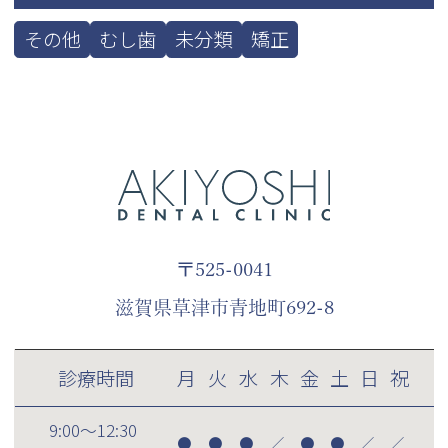
その他
むし歯
未分類
矯正
〒525-0041
滋賀県草津市青地町692-8
診療時間
月
火
水
木
金
土
日
祝
9:00～12:30
●
●
●
／
●
●
／
／