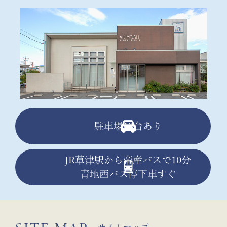
駐車場13台あり
JR草津駅から帝産バスで10分
青地西バス停下車すぐ