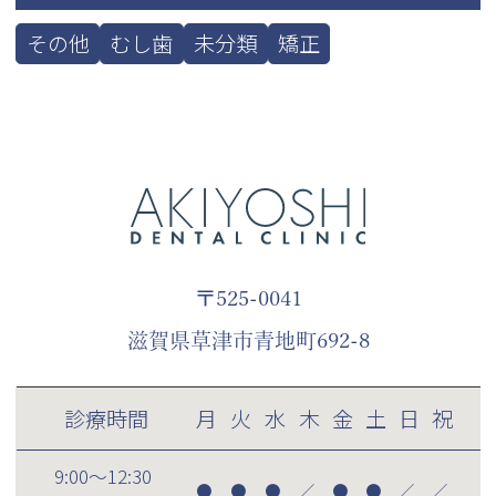
その他
むし歯
未分類
矯正
〒525-0041
滋賀県草津市青地町692-8
診療時間
月
火
水
木
金
土
日
祝
9:00～12:30
●
●
●
／
●
●
／
／