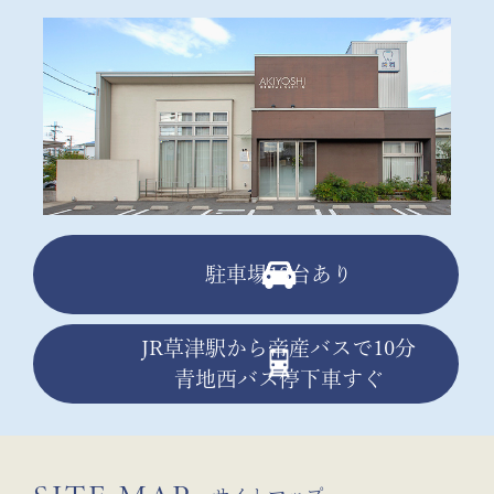
駐車場13台あり
JR草津駅から帝産バスで10分
青地西バス停下車すぐ