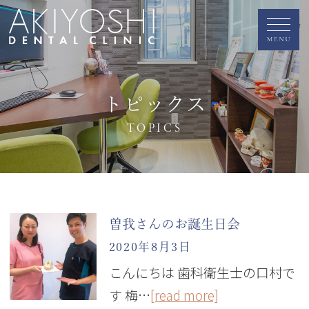
トピックス
TOPICS
曽我さんのお誕生日会
2020年8月3日
こんにちは 歯科衛生士の口村で
す 梅…
[read more]