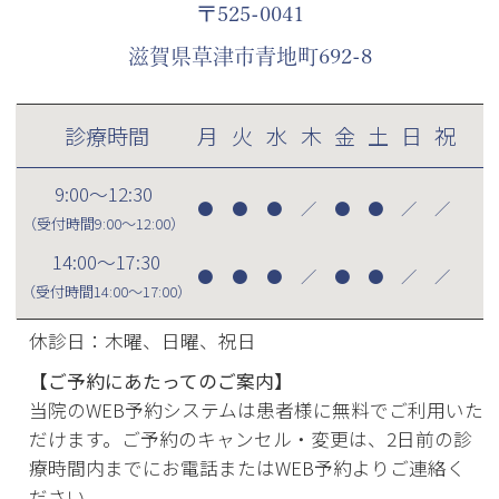
〒525-0041
滋賀県草津市青地町692-8
診療時間
月
火
水
木
金
土
日
祝
9:00～12:30
●
●
●
／
●
●
／
／
（受付時間
9:00～12:00
）
14:00～17:30
●
●
●
／
●
●
／
／
（受付時間
14:00～17:00
）
休診日：木曜、日曜、祝日
【ご予約にあたってのご案内】
当院のWEB予約システムは患者様に無料でご利用いた
だけます。ご予約のキャンセル・変更は、2日前の診
療時間内までにお電話またはWEB予約よりご連絡く
ださい。