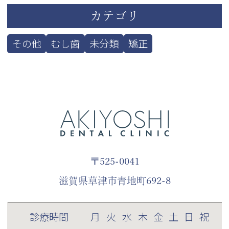
カテゴリ
その他
むし歯
未分類
矯正
〒525-0041
滋賀県草津市青地町692-8
診療時間
月
火
水
木
金
土
日
祝