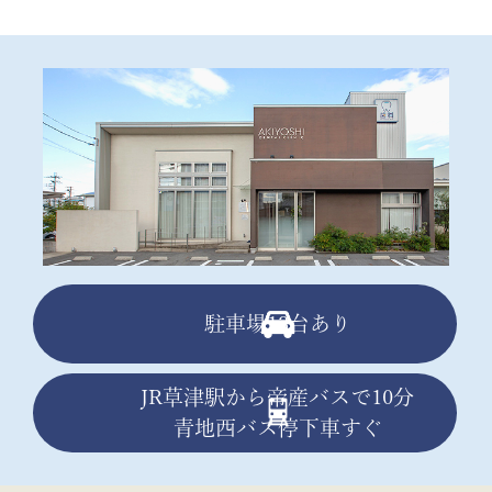
駐車場13台あり
JR草津駅から帝産バスで10分
青地西バス停下車すぐ