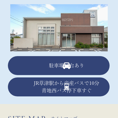
駐車場13台あり
JR草津駅から帝産バスで10分
青地西バス停下車すぐ