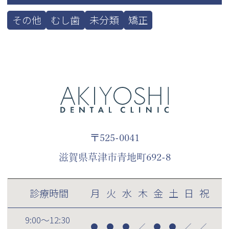
その他
むし歯
未分類
矯正
〒525-0041
滋賀県草津市青地町692-8
診療時間
月
火
水
木
金
土
日
祝
9:00～12:30
●
●
●
／
●
●
／
／