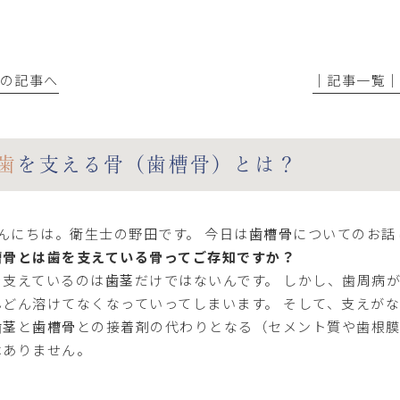
前の記事へ
│記事一覧
歯を支える骨（歯槽骨）とは？
んにちは。衛生士の野田です。 今日は
歯槽骨
についてのお話
槽骨とは歯を支えている骨ってご存知ですか？
を支えているのは
歯茎
だけではないんです。 しかし、歯周病
んどん溶けてなくなっていってしまいます。 そして、支えがな
歯茎
と
歯槽骨
との接着剤の代わりとなる（セメント質や歯根
はありません。