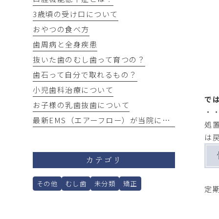
3歳頃の受け口について
おやつの食べ方
歯周病と全身疾患
抜いた歯のむし歯って育つの？
歯石って自分で取れるもの？
小児歯科治療について
で
お子様の乳歯抜歯について
・
最新EMS（エアーフロー）が当院にやってきました！
処
は
カテゴリ
その他
むし歯
未分類
矯正
定