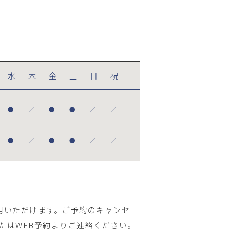
水
木
金
土
日
祝
●
／
●
●
／
／
●
／
●
●
／
／
用いただけます。ご予約のキャンセ
たはWEB予約よりご連絡ください。