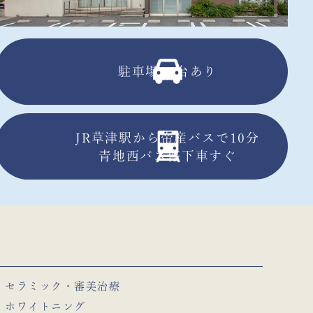
駐車場13台あり
JR草津駅から帝産バスで10分
青地西バス停下車すぐ
セラミック・審美治療
ホワイトニング