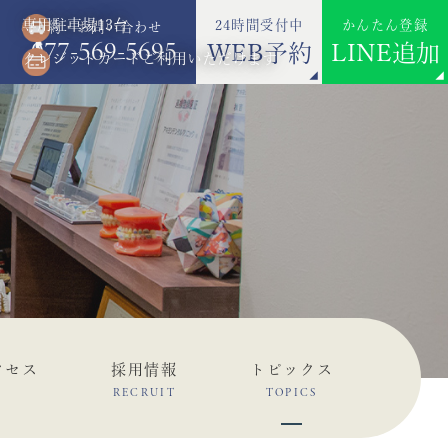
専用駐車場13台
24時間受付中
かんたん登録
ご予約・お問い合わせ
077-569-5695
WEB予約
LINE追加
クレジットカードご利用いただけます
クセス
採用情報
トピックス
RECRUIT
TOPICS