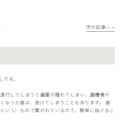
│
次の記事へ »
しです。
が進行してしまうと
歯茎
が腫れてしまい、
歯槽骨
が
くなった歯は、抜けてしまうこともあります。 歯
膜という）もので繋がれているので、簡単に抜けるこ