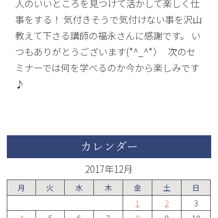
人のいいところを見つけて活かして楽しく仕
事をする！ 気付きそうで気付けない事を沢山
教えて下さる講師の福永さんに感謝です。 い
つもありがとうございます(*^_^*） 次のセ
ミナーでは何を学べるのか今から楽しみです
♪
カレンダー
2017年12月
月
火
水
木
金
土
日
1
2
3
4
5
6
7
8
9
10