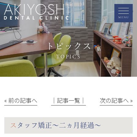
トピックス
TOPICS
« 前の記事へ
│記事一覧│
次の記事へ »
スタッフ矯正～二ヵ月経過～