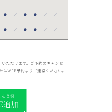
●
／
●
●
／
／
●
／
●
●
／
／
用いただけます。ご予約のキャンセ
たはWEB予約よりご連絡ください。
たん登録
NE追加