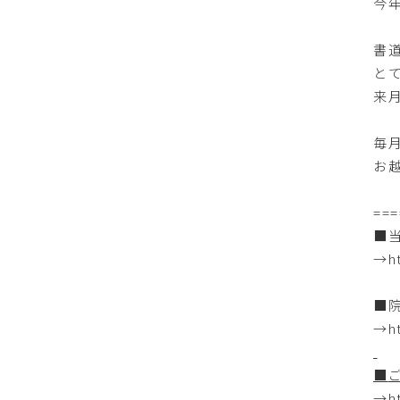
今
書
と
来
毎
お
===
■
→
h
■
→
h
■
→
h