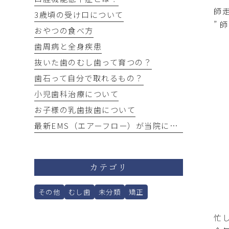
師
3歳頃の受け口について
”
おやつの食べ方
歯周病と全身疾患
抜いた歯のむし歯って育つの？
歯石って自分で取れるもの？
小児歯科治療について
お子様の乳歯抜歯について
最新EMS（エアーフロー）が当院にやってきました！
カテゴリ
その他
むし歯
未分類
矯正
忙