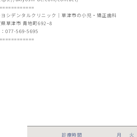
============
キヨシデンタルクリニック｜草津市の小児・矯正歯科
県草津市 青地町692−8
：077-569-5695
============
診療時間
月
火