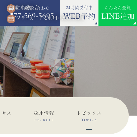
専用駐車場13台
24時間受付中
かんたん登録
ご予約・お問い合わせ
077-569-5695
WEB予約
LINE追加
クレジットカードご利用いただけます
クセス
採用情報
トピックス
RECRUIT
TOPICS