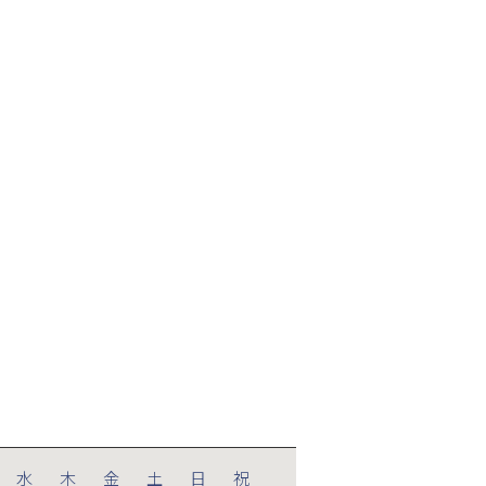
水
木
金
土
日
祝